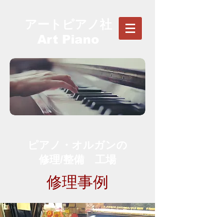
アートピアノ社
Art Piano
ピアノ・オルガンの
修理/整備 工場
修理事例