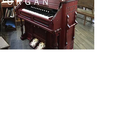
​ＯＲＧＡＮ
る
リファービッシュ