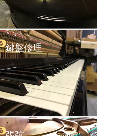
る
鍵盤修理
る
張弦