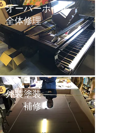
る
オーバーホール
全体修理
る
外装塗装
補修