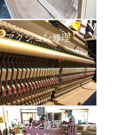
る
アクション修理
る
オルガン修理